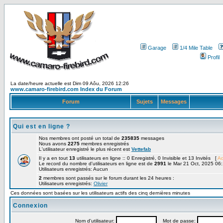
Garage
1/4 Mile Table
Profil
La date/heure actuelle est Dim 09 Aôu, 2026 12:26
www.camaro-firebird.com Index du Forum
Forum
Sujets
Messages
Qui est en ligne ?
Nos membres ont posté un total de
235835
messages
Nous avons
2275
membres enregistrés
L'utilisateur enregistré le plus récent est
Vettefab
Il y a en tout
13
utilisateurs en ligne :: 0 Enregistré, 0 Invisible et 13 Invités [
Ad
Le record du nombre d'utilisateurs en ligne est de
2991
le Mar 21 Oct, 2025 06
Utilisateurs enregistrés: Aucun
2
membres sont passés sur le forum durant les 24 heures :
Utilisateurs enregistrés:
Olivier
Ces données sont basées sur les utilisateurs actifs des cinq dernières minutes
Connexion
Nom d'utilisateur:
Mot de passe: