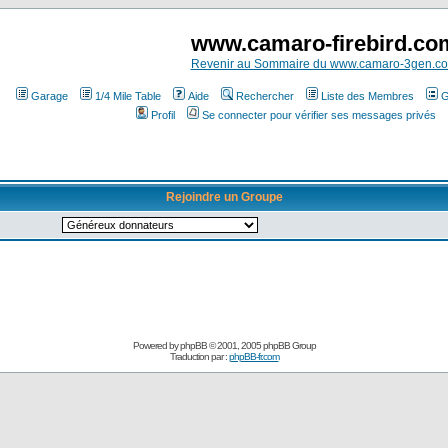
www.camaro-firebird.co
Revenir au Sommaire du www.camaro-3gen.c
Garage
1/4 Mile Table
Aide
Rechercher
Liste des Membres
G
Profil
Se connecter pour vérifier ses messages privés
Rejoindre un Groupe
Powered by
phpBB
© 2001, 2005 phpBB Group
Traduction par :
phpBB-fr.com