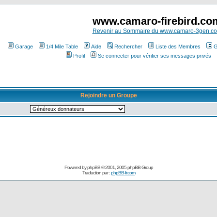
www.camaro-firebird.co
Revenir au Sommaire du www.camaro-3gen.c
Garage
1/4 Mile Table
Aide
Rechercher
Liste des Membres
G
Profil
Se connecter pour vérifier ses messages privés
Rejoindre un Groupe
Powered by
phpBB
© 2001, 2005 phpBB Group
Traduction par :
phpBB-fr.com