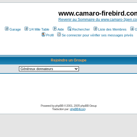
www.camaro-firebird.co
Revenir au Sommaire du www.camaro-3gen.c
Garage
1/4 Mile Table
Aide
Rechercher
Liste des Membres
G
Profil
Se connecter pour vérifier ses messages privés
Rejoindre un Groupe
Powered by
phpBB
© 2001, 2005 phpBB Group
Traduction par :
phpBB-fr.com