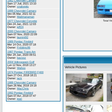
1982 Chevrolet Camaro
Sam 17 Juil, 2021 13:10
Owner:
snakepits
1999 Chevrolet Camaro
Ven 05 Mar, 2021 02:11
Owner:
Mattmanaman
Total V
1977 Chevrolet Corvette
Dim 24 Jan, 2021 12:03
Owner:
jeff24
2000 Chevrolet Camaro
Sam 07 Nov, 2020 22:09
Owner:
laurent92
1989 Pontiac Firebird
Mer 14 Oct, 2020 07:18
Owner:
Frédéric86
1987 Pontiac Trans Am
Mer 29 Jan, 2020 09:51
Owner:
bavooz
2004 Volkswagen Golf
Lun 12 Nov, 2018 13:27
Vehicle Pictures
Owner:
Wahoo
1974 Pontiac FIREBIRD F400
Sam 27 Oct, 2018 18:21
Owner:
jack
1988 Chevrolet Camaro
Sam 26 Mai, 2018 19:18
Owner:
MacChris
1992 Pontiac Firebird
Sam 07 Avr, 2018 07:47
Owner:
jean