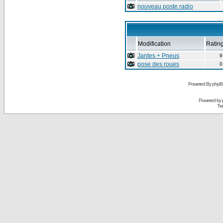
nouveau poste radio
Modification
Ratin
Jantes + Pneus
9
pose des roues
0
Powered By phpB
Powered by
Tra