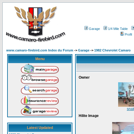
Garage
1/4 Mile Table
Profil
www.camaro-firebird.com Index du Forum
->
Garage
->
1982 Chevrolet Camaro
Menu
Owner
snak
Hilite Image
Latest Updated