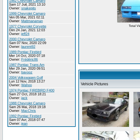
1982 Chevrolet Camaro
Sam 17 Juil, 2021 13:10
Owner:
snakepits
1999 Chevrolet Camaro
Ven 05 Mar, 2021 02:11
Owner:
Mattmanaman
Total V
1977 Chevrolet Corvette
Dim 24 Jan, 2021 12:03
Owner:
jeff24
2000 Chevrolet Camaro
Sam 07 Nov, 2020 22:09
Owner:
laurent92
1989 Pontiac Firebird
Mer 14 Oct, 2020 07:18
Owner:
Frédéric86
1987 Pontiac Trans Am
Mer 29 Jan, 2020 09:51
Owner:
bavooz
2004 Volkswagen Golf
Lun 12 Nov, 2018 13:27
Vehicle Pictures
Owner:
Wahoo
1974 Pontiac FIREBIRD F400
Sam 27 Oct, 2018 18:21
Owner:
jack
1988 Chevrolet Camaro
Sam 26 Mai, 2018 19:18
Owner:
MacChris
1992 Pontiac Firebird
Sam 07 Avr, 2018 07:47
Owner:
jean