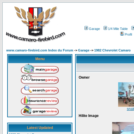
Garage
1/4 Mile Table
Profil
www.camaro-firebird.com Index du Forum
->
Garage
->
1982 Chevrolet Camaro
Menu
Owner
snak
Hilite Image
Latest Updated