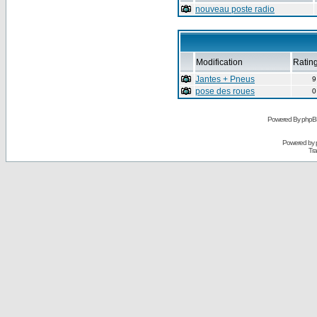
nouveau poste radio
Modification
Ratin
Jantes + Pneus
9
pose des roues
0
Powered By phpB
Powered by
Tra