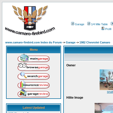
Garage
1/4 Mile Table
Profil
www.camaro-firebird.com Index du Forum
->
Garage
->
1982 Chevrolet Camaro
Menu
Owner
snak
Hilite Image
Latest Updated