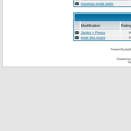
nouveau poste radio
Modification
Ratin
Jantes + Pneus
9
pose des roues
0
Powered By phpB
Powered by
Tra