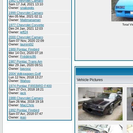
1982 Chevrolet Camaro
Sam 17 Juil, 2021 13:10
Owner:
snakepits
1999 Chevrolet Camaro
Ven 05 Mar, 2021 02:11
Owner:
Mattmanaman
Total V
1977 Chevrolet Corvette
Dim 24 Jan, 2021 12:03
Owner:
jeff24
2000 Chevrolet Camaro
Sam 07 Nov, 2020 22:09
Owner:
laurent92
1989 Pontiac Firebird
Mer 14 Oct, 2020 07:18
Owner:
Frédéric86
1987 Pontiac Trans Am
Mer 29 Jan, 2020 09:51
Owner:
bavooz
2004 Volkswagen Golf
Lun 12 Nov, 2018 13:27
Vehicle Pictures
Owner:
Wahoo
1974 Pontiac FIREBIRD F400
Sam 27 Oct, 2018 18:21
Owner:
jack
1988 Chevrolet Camaro
Sam 26 Mai, 2018 19:18
Owner:
MacChris
1992 Pontiac Firebird
Sam 07 Avr, 2018 07:47
Owner:
jean