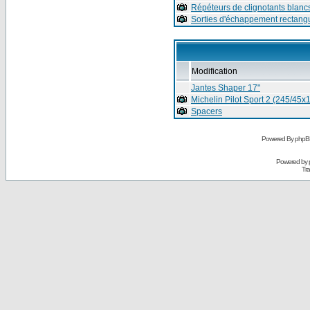
Répéteurs de clignotants blanc
Sorties d'échappement rectangu
Modification
Jantes Shaper 17"
Michelin Pilot Sport 2 (245/45x
Spacers
Powered By phpB
Powered by
Tra