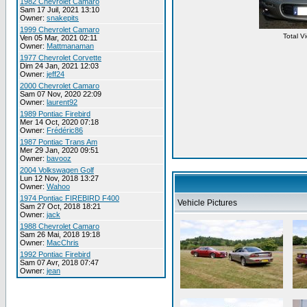
1982 Chevrolet Camaro
Sam 17 Juil, 2021 13:10
Owner:
snakepits
1999 Chevrolet Camaro
Total V
Ven 05 Mar, 2021 02:11
Owner:
Mattmanaman
1977 Chevrolet Corvette
Dim 24 Jan, 2021 12:03
Owner:
jeff24
2000 Chevrolet Camaro
Sam 07 Nov, 2020 22:09
Owner:
laurent92
1989 Pontiac Firebird
Mer 14 Oct, 2020 07:18
Owner:
Frédéric86
1987 Pontiac Trans Am
Mer 29 Jan, 2020 09:51
Owner:
bavooz
2004 Volkswagen Golf
Lun 12 Nov, 2018 13:27
Owner:
Wahoo
1974 Pontiac FIREBIRD F400
Vehicle Pictures
Sam 27 Oct, 2018 18:21
Owner:
jack
1988 Chevrolet Camaro
Sam 26 Mai, 2018 19:18
Owner:
MacChris
1992 Pontiac Firebird
Sam 07 Avr, 2018 07:47
Owner:
jean