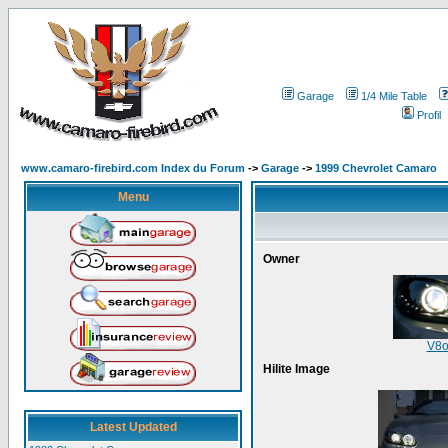
Garage
1/4 Mile Table
Profil
www.camaro-firebird.com Index du Forum
->
Garage
->
1999 Chevrolet Camaro
Menu
Owner
V8o
Hilite Image
Latest Updated