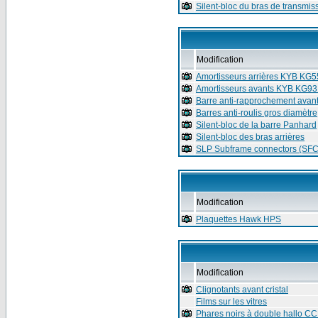
Silent-bloc du bras de transmis
Modification
Amortisseurs arrières KYB KG
Amortisseurs avants KYB KG9
Barre anti-rapprochement avan
Barres anti-roulis gros diamètre
Silent-bloc de la barre Panhard
Silent-bloc des bras arrières
SLP Subframe connectors (SFC
Modification
Plaquettes Hawk HPS
Modification
Clignotants avant cristal
Films sur les vitres
Phares noirs à double hallo C