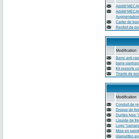
Additif MECAC
Additif MECAC
Augmentation 
Carter de tran
Renfort de po
Modification
Barre anti-r
barre panhard
Kit ressorts c
Tirants de po
Modification
Conduit de re
Disque de fre
Durites type 
Liquide de fr
Logo "camaro"
Mise en peintu
plaquettes av