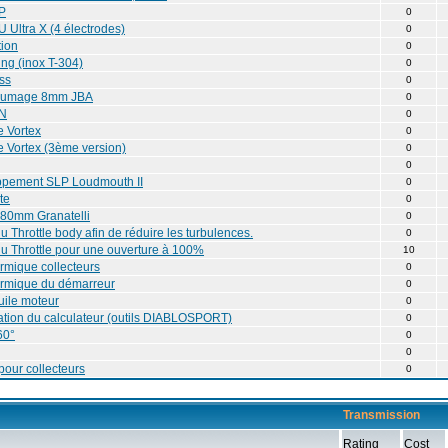
LP
0
Ultra X (4 électrodes)
0
tion
0
ing (inox T-304)
0
ss
0
llumage 8mm JBA
0
&N
0
e Vortex
0
 Vortex (3ème version)
0
0
ppement SLP Loudmouth II
0
te
0
80mm Granatelli
0
u Throttle body afin de réduire les turbulences.
0
du Throttle pour une ouverture à 100%
10
ermique collecteurs
0
ermique du démarreur
0
uile moteur
0
ion du calculateur (outils DIABLOSPORT)
0
60°
0
0
pour collecteurs
0
Transmission
Rating
Cost