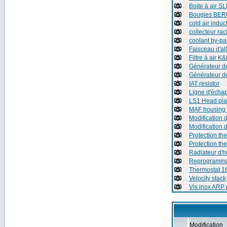
Boite à air S
Bougies BERU 
cold air induc
collecteur rac
coolant by-pa
Faisceau d'a
Filtre à air K
Générateur d
Générateur de
IAT resistor
Ligne d'écha
LS1 Head pla
MAF housing 
Modification d
Modification 
Protection th
Protection th
Radiateur d'h
Reprogrammat
Thermostat 1
Velocity stack
Vis inox ARP 
Modification