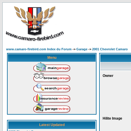
www.camaro-firebird.com Index du Forum
->
Garage
->
2001 Chevrolet Camaro
Menu
Owner
Hilite Image
Latest Updated