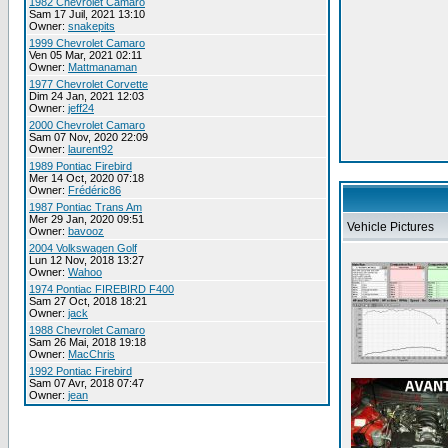
1982 Chevrolet Camaro
Sam 17 Juil, 2021 13:10
Owner:
snakepits
1999 Chevrolet Camaro
Ven 05 Mar, 2021 02:11
Owner:
Mattmanaman
1977 Chevrolet Corvette
Dim 24 Jan, 2021 12:03
Owner:
jeff24
2000 Chevrolet Camaro
Sam 07 Nov, 2020 22:09
Owner:
laurent92
1989 Pontiac Firebird
Mer 14 Oct, 2020 07:18
Owner:
Frédéric86
1987 Pontiac Trans Am
Mer 29 Jan, 2020 09:51
Vehicle Pictures
Owner:
bavooz
2004 Volkswagen Golf
Lun 12 Nov, 2018 13:27
Owner:
Wahoo
1974 Pontiac FIREBIRD F400
Sam 27 Oct, 2018 18:21
Owner:
jack
1988 Chevrolet Camaro
Sam 26 Mai, 2018 19:18
Owner:
MacChris
1992 Pontiac Firebird
Sam 07 Avr, 2018 07:47
Owner:
jean