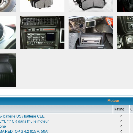
Moteur
Rating
C
- batterie US / batterie CEE
0
YL *.* CR dans l'huile moteur.
0
cone
0
IMA REDTOP S 4.2 815 A, 50Ah
0