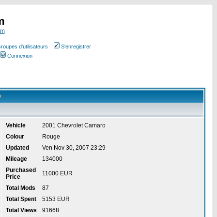
m
om
roupes d'utilisateurs
S'enregistrer
Connexion
o
Vehicle
2001 Chevrolet Camaro
Colour
Rouge
Updated
Ven Nov 30, 2007 23:29
Mileage
134000
Purchased
11000 EUR
Price
Total Mods
87
Total Spent
5153 EUR
Total Views
91668