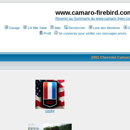
www.camaro-firebird.co
Revenir au Sommaire du www.camaro-3gen.c
Garage
1/4 Mile Table
Aide
Rechercher
Liste des Membres
G
Profil
Se connecter pour vérifier ses messages privés
2001 Chevrolet Camar
cooky