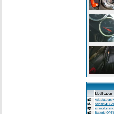
Modification
Adaptateurs +/
Additif MECAC
air intake sili
Batterie OPT