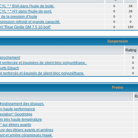
YL *.* BVA dans l'huile de boite.
0
28
YL *.* HY dans l'huile de pont.
0
28
de la pression d’huile
0
0
smission refroidi et grande capacité.
0
0
nt "Rear Girdle GM 7.5 10 bolt"
0
150
Suspension
Rating
approchement
0
 renforcée et équipées de silent-bloc polyuréthane..
0
ourts Eibach
0
nt renforcés et équipés de silent-bloc polyuréthane.
0
Freins
R
froidissement des disques.
in haute performance
"aviation" Goodridge
ein très haute température
 sur étriers avants
re des étriers avants et arrières
ant et arrière céramiques Hawk.