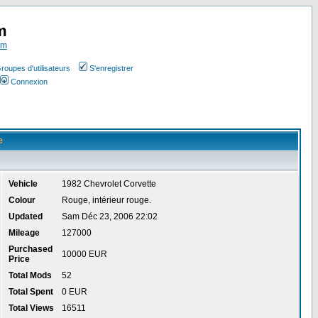
m
om
roupes d'utilisateurs
S'enregistrer
Connexion
e
Vehicle
1982 Chevrolet Corvette
Colour
Rouge, intérieur rouge.
Updated
Sam Déc 23, 2006 22:02
Mileage
127000
Purchased
10000 EUR
Price
Total Mods
52
Total Spent
0 EUR
Total Views
16511