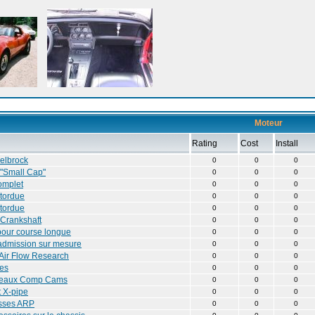
Moteur
Rating
Cost
Install
elbrock
0
0
0
 "Small Cap"
0
0
0
omplet
0
0
0
 tordue
0
0
0
 tordue
0
0
0
 Crankshaft
0
0
0
pour course longue
0
0
0
'admission sur mesure
0
0
0
Air Flow Research
0
0
0
ies
0
0
0
uleaux Comp Cams
0
0
0
 X-pipe
0
0
0
sses ARP
0
0
0