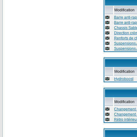
Modification
Barre anti-r
Barre anti-ra
Chassis Sablé
Direction cré
Renforts de c
Suspensions 
Suspensions 
Modification
Hydroboost
Modification
Changement c
Changement c
Rétro intérie