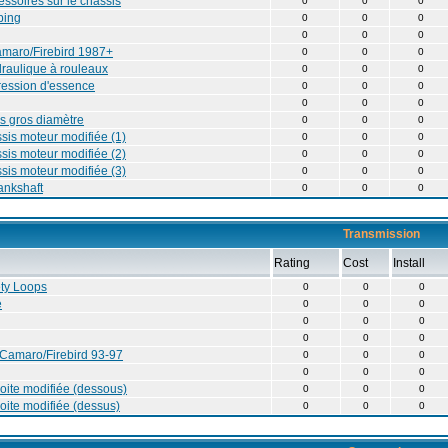
essoires sur le chassis
0
0
0
bing
0
0
0
0
0
0
amaro/Firebird 1987+
0
0
0
raulique à rouleaux
0
0
0
ression d'essence
0
0
0
0
0
0
es gros diamètre
0
0
0
sis moteur modifiée (1)
0
0
0
sis moteur modifiée (2)
0
0
0
sis moteur modifiée (3)
0
0
0
ankshaft
0
0
0
Transmission
Rating
Cost
Install
ety Loops
0
0
0
e
0
0
0
0
0
0
0
0
0
 Camaro/Firebird 93-97
0
0
0
0
0
0
oite modifiée (dessous)
0
0
0
oite modifiée (dessus)
0
0
0