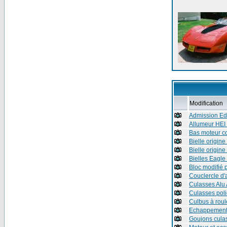
Modification
Admission Ed
Allumeur HEI
Bas moteur c
Bielle origine
Bielle origine
Bielles Eagle
Bloc modifié 
Couclercle d
Culasses Alu 
Culasses pol
Culbus à ro
Echappement
Goujons cula