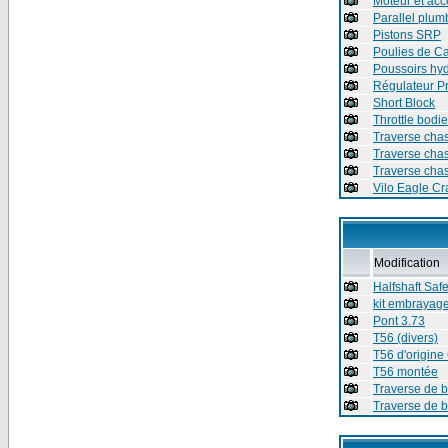
Moteur et acc
Parallel plum
Pistons SRP
Poulies de C
Poussoirs hyd
Régulateur P
Short Block
Throttle bodi
Traverse chas
Traverse chas
Traverse chas
Vilo Eagle Cr
Modification
Halfshaft Saf
kit embrayag
Pont 3.73
T56 (divers)
T56 d'origine
T56 montée
Traverse de b
Traverse de b