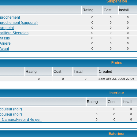
Suspension
Rating
Cost
Install
approchement
0
0
0
pprochement (supports)
0
0
0
/repeint
0
0
0
maillère Steeroids
0
0
0
hassis
0
0
0
Arrière
0
0
0
Avant
0
0
0
Freins
Rating
Cost
Install
Created
0
0
0
Sam Déc 23, 2006 22:06
Interieur
Rating
Cost
Install
ouleur (noir)
0
0
0
ouleur (noir)
0
0
0
ur Camaro/Firebird 4e gen
0
0
0
Exterieur