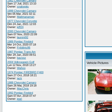
1982 Chevrolet Camaro
Sam 17 Juil, 2021 13:10
Owner:
snakepits
1999 Chevrolet Camaro
Ven 05 Mar, 2021 02:11
Owner:
Mattmanaman
1977 Chevrolet Corvette
Dim 24 Jan, 2021 12:03
Owner:
jeff24
2000 Chevrolet Camaro
Sam 07 Nov, 2020 22:09
Owner:
laurent92
1989 Pontiac Firebird
Mer 14 Oct, 2020 07:18
Owner:
Frédéric86
1987 Pontiac Trans Am
Mer 29 Jan, 2020 09:51
Owner:
bavooz
2004 Volkswagen Golf
Vehicle Pictures
Lun 12 Nov, 2018 13:27
Owner:
Wahoo
1974 Pontiac FIREBIRD F400
Sam 27 Oct, 2018 18:21
Owner:
jack
1988 Chevrolet Camaro
Sam 26 Mai, 2018 19:18
Owner:
MacChris
1992 Pontiac Firebird
Sam 07 Avr, 2018 07:47
Owner:
jean