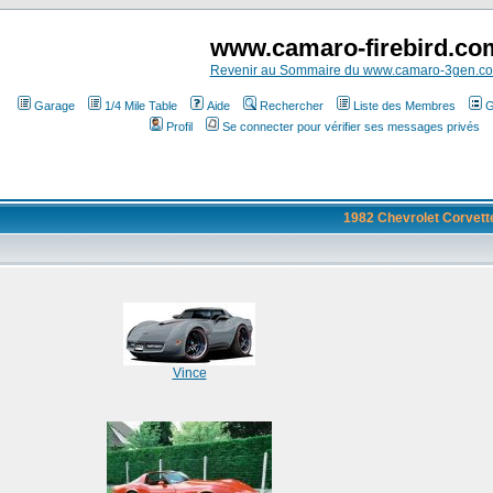
www.camaro-firebird.co
Revenir au Sommaire du www.camaro-3gen.c
Garage
1/4 Mile Table
Aide
Rechercher
Liste des Membres
G
Profil
Se connecter pour vérifier ses messages privés
1982 Chevrolet Corvett
Vince