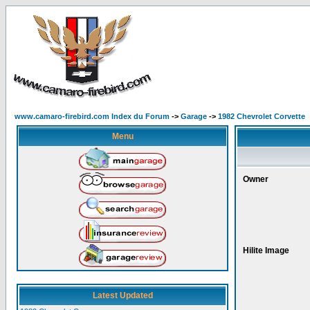
www.camaro-firebird.com Index du Forum
->
Garage
->
1982 Chevrolet Corvette
Menu
Owner
Hilite Image
Latest Updated