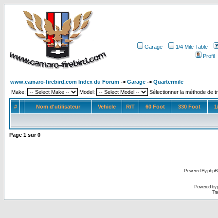
Garage
1/4 Mile Table
Profil
www.camaro-firebird.com Index du Forum
->
Garage
->
Quartermile
Make:
Model:
Sélectionner la méthode de tr
#
Nom d'utilisateur
Vehicle
R/T
60 Foot
330 Foot
1
Page
1
sur
0
Powered By phpB
Powered by
Tra