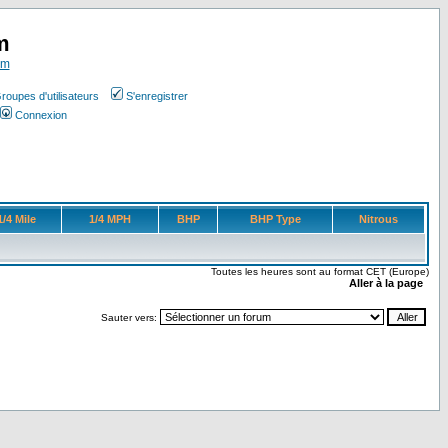
m
om
roupes d'utilisateurs
S'enregistrer
Connexion
1/4 Mile
1/4 MPH
BHP
BHP Type
Nitrous
Toutes les heures sont au format CET (Europe)
Aller à la page
Sauter vers: