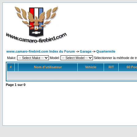
www.camaro-firebird.com Index du Forum
->
Garage
->
Quartermile
Make:
Model:
Sélectionner la méthode de tr
#
Nom d'utilisateur
Vehicle
R/T
60 Foo
Page
1
sur
0