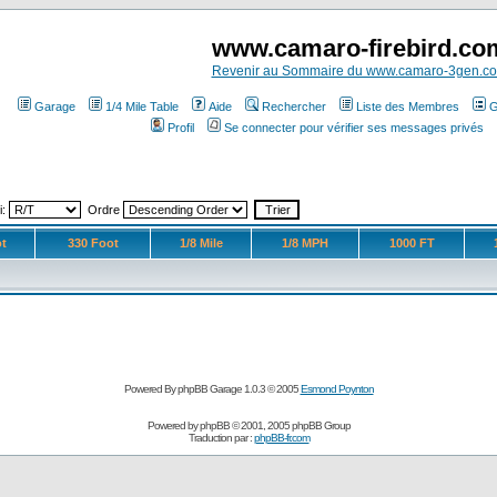
www.camaro-firebird.co
Revenir au Sommaire du www.camaro-3gen.c
Garage
1/4 Mile Table
Aide
Rechercher
Liste des Membres
G
Profil
Se connecter pour vérifier ses messages privés
i:
Ordre
t
330 Foot
1/8 Mile
1/8 MPH
1000 FT
Powered By phpBB Garage 1.0.3 © 2005
Esmond Poynton
Powered by
phpBB
© 2001, 2005 phpBB Group
Traduction par :
phpBB-fr.com