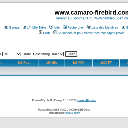
www.camaro-firebird.co
Revenir au Sommaire du www.camaro-3gen.c
Garage
1/4 Mile Table
Aide
Rechercher
Liste des Membres
G
Profil
Se connecter pour vérifier ses messages privés
i:
Ordre
t
330 Foot
1/8 Mile
1/8 MPH
1000 FT
Powered By phpBB Garage 1.0.3 © 2005
Esmond Poynton
Powered by
phpBB
© 2001, 2005 phpBB Group
Traduction par :
phpBB-fr.com