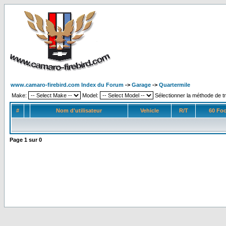
www.camaro-firebird.com Index du Forum
->
Garage
->
Quartermile
Make:
Model:
Sélectionner la méthode de tr
#
Nom d'utilisateur
Vehicle
R/T
60 Foo
Page
1
sur
0