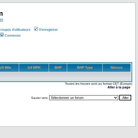
m
om
roupes d'utilisateurs
S'enregistrer
Connexion
1/4 Mile
1/4 MPH
BHP
BHP Type
Nitrous
Toutes les heures sont au format CET (Europe)
Aller à la page
Sauter vers: