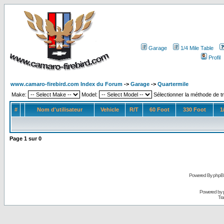
Garage
1/4 Mile Table
Profil
www.camaro-firebird.com Index du Forum
->
Garage
->
Quartermile
Make:
Model:
Sélectionner la méthode de tr
#
Nom d'utilisateur
Vehicle
R/T
60 Foot
330 Foot
1
Page
1
sur
0
Powered By phpB
Powered by
Tra