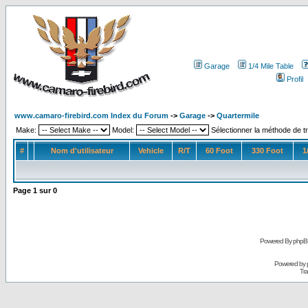
Garage
1/4 Mile Table
Profil
www.camaro-firebird.com Index du Forum
->
Garage
->
Quartermile
Make:
Model:
Sélectionner la méthode de tr
#
Nom d'utilisateur
Vehicle
R/T
60 Foot
330 Foot
1
Page
1
sur
0
Powered By phpB
Powered by
Tra