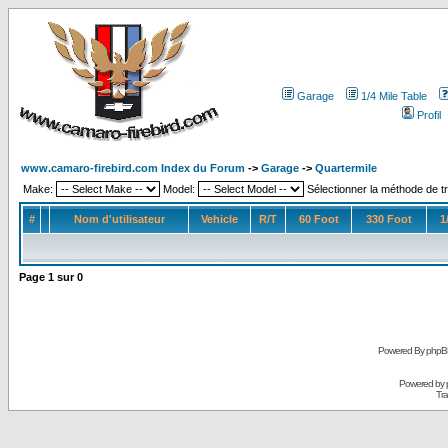
Garage
1/4 Mile Table
Profil
www.camaro-firebird.com Index du Forum
->
Garage
->
Quartermile
Make:
Model:
Sélectionner la méthode de tr
#
Nom d'utilisateur
Vehicle
R/T
60 Foot
330 Foot
1
Page
1
sur
0
Powered By phpB
Powered by
Tra