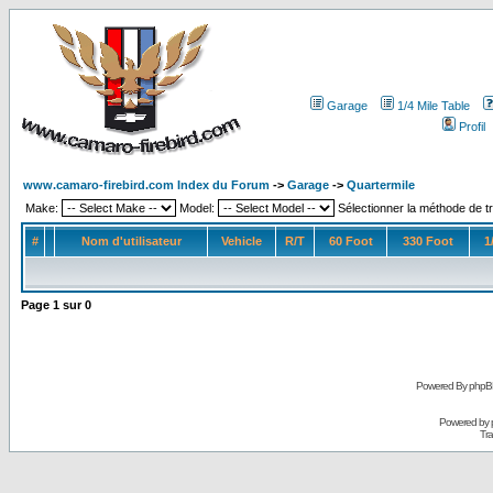
Garage
1/4 Mile Table
Profil
www.camaro-firebird.com Index du Forum
->
Garage
->
Quartermile
Make:
Model:
Sélectionner la méthode de tr
#
Nom d'utilisateur
Vehicle
R/T
60 Foot
330 Foot
1
Page
1
sur
0
Powered By phpB
Powered by
Tra