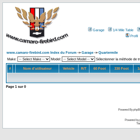
Garage
1/4 Mile Table
Profil
www.camaro-firebird.com Index du Forum
->
Garage
->
Quartermile
Make:
Model:
Sélectionner la méthode de tr
#
Nom d'utilisateur
Vehicle
R/T
60 Foot
330 Foot
1
Page
1
sur
0
Powered By phpB
Powered by
Tra