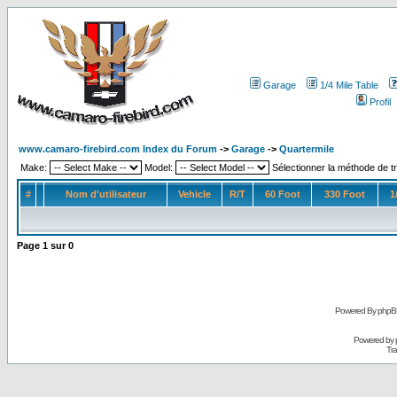
Garage
1/4 Mile Table
Profil
www.camaro-firebird.com Index du Forum
->
Garage
->
Quartermile
Make:
Model:
Sélectionner la méthode de tr
#
Nom d'utilisateur
Vehicle
R/T
60 Foot
330 Foot
1
Page
1
sur
0
Powered By phpB
Powered by
Tra