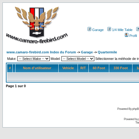
Garage
1/4 Mile Table
Profil
www.camaro-firebird.com Index du Forum
->
Garage
->
Quartermile
Make:
Model:
Sélectionner la méthode de tr
#
Nom d'utilisateur
Vehicle
R/T
60 Foot
330 Foot
1
Page
1
sur
0
Powered By phpB
Powered by
Tra