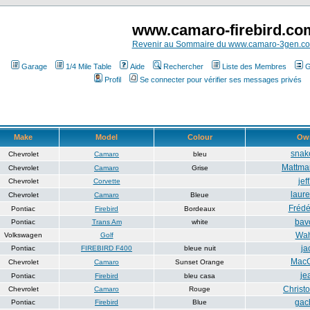
www.camaro-firebird.co
Revenir au Sommaire du www.camaro-3gen.c
Garage
1/4 Mile Table
Aide
Rechercher
Liste des Membres
G
Profil
Se connecter pour vérifier ses messages privés
Make
Model
Colour
Ow
snak
Chevrolet
Camaro
bleu
Mattm
Chevrolet
Camaro
Grise
jef
Chevrolet
Corvette
laur
Chevrolet
Camaro
Bleue
Frédé
Pontiac
Firebird
Bordeaux
bav
Pontiac
Trans Am
white
Wa
Volkswagen
Golf
ja
Pontiac
FIREBIRD F400
bleue nuit
MacC
Chevrolet
Camaro
Sunset Orange
je
Pontiac
Firebird
bleu casa
Christ
Chevrolet
Camaro
Rouge
gac
Pontiac
Firebird
Blue