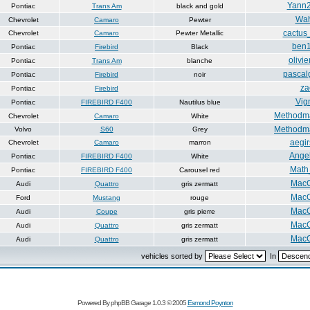
Yann
Pontiac
Trans Am
black and gold
Wa
Chevrolet
Camaro
Pewter
cactus
Chevrolet
Camaro
Pewter Metallic
ben
Pontiac
Firebird
Black
olivi
Pontiac
Trans Am
blanche
pascal
Pontiac
Firebird
noir
za
Pontiac
Firebird
Vig
Pontiac
FIREBIRD F400
Nautilus blue
Methodm
Chevrolet
Camaro
White
Methodm
Volvo
S60
Grey
aegi
Chevrolet
Camaro
marron
Ange
Pontiac
FIREBIRD F400
White
Math
Pontiac
FIREBIRD F400
Carousel red
MacC
Audi
Quattro
gris zermatt
MacC
Ford
Mustang
rouge
MacC
Audi
Coupe
gris pierre
MacC
Audi
Quattro
gris zermatt
MacC
Audi
Quattro
gris zermatt
vehicles sorted by
In
Powered By phpBB Garage 1.0.3 © 2005
Esmond Poynton