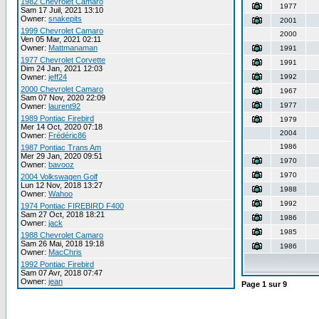
1982 Chevrolet Camaro
1977
Sam 17 Juil, 2021 13:10
Owner:
snakepits
2001
1999 Chevrolet Camaro
2000
Ven 05 Mar, 2021 02:11
Owner:
Mattmanaman
1991
1977 Chevrolet Corvette
1991
Dim 24 Jan, 2021 12:03
Owner:
jeff24
1992
2000 Chevrolet Camaro
1967
Sam 07 Nov, 2020 22:09
1977
Owner:
laurent92
1989 Pontiac Firebird
1979
Mer 14 Oct, 2020 07:18
2004
Owner:
Frédéric86
1986
1987 Pontiac Trans Am
Mer 29 Jan, 2020 09:51
1970
Owner:
bavooz
1970
2004 Volkswagen Golf
Lun 12 Nov, 2018 13:27
1988
Owner:
Wahoo
1992
1974 Pontiac FIREBIRD F400
Sam 27 Oct, 2018 18:21
1986
Owner:
jack
1985
1988 Chevrolet Camaro
Sam 26 Mai, 2018 19:18
1986
Owner:
MacChris
1992 Pontiac Firebird
Sam 07 Avr, 2018 07:47
Owner:
jean
Page
1
sur
9