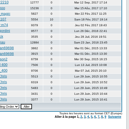
22210
12777
0
Mar 12 Sep, 2017 17:14
hoo
15236
0
Mar 15 Aôu, 2017 17:10
_magic
5827
0
Mer 22 Fév, 2017 11:25
1107
5554
10
Sam 18 Fév, 2017 19:14
er.m74
9379
0
Jeu 02 Fév, 2017 19:43
gordini
9577
0
Lun 26 Déc, 2016 22:41
ck
3535
0
Jeu 28 Juil, 2016 19:51
nau
12884
0
Sam 23 Jan, 2016 23:45
an69698
3862
0
Mar 01 Déc, 2015 13:33
an69698
3915
0
Mar 01 Déc, 2015 13:30
rson2
6759
0
Mer 30 Sep, 2015 16:15
l 400
7506
0
Lun 13 Juil, 2015 10:08
_400
9706
0
Mar 07 Juil, 2015 20:10
hris
5513
0
Lun 29 Juin, 2015 10:55
hris
6319
0
Lun 29 Juin, 2015 10:52
hris
5483
0
Lun 29 Juin, 2015 10:49
hris
3431
0
Lun 29 Juin, 2015 10:44
hris
3377
0
Lun 29 Juin, 2015 10:41
Toutes les heures sont au format CET (Europe)
Aller à la page
1
,
2
,
3
,
4
,
5
,
6
,
7
,
8
,
9
Suivante