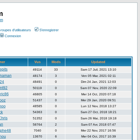
m
om
roupes d'utilisateurs
S'enregistrer
Connexion
ner
Vus
Mods
Updated
epits
49114
33
Sam 17 Juil, 2021 13:10
anaman
48174
3
Ven 05 Mar, 2021 02:11
f24
48491
0
Dim 24 Jan, 2021 12:03
ent92
50119
0
Sam 07 Nov, 2020 22:09
ric86
46805
0
Mer 14 Oct, 2020 07:18
ooz
51437
0
Mer 29 Jan, 2020 09:51
hoo
48585
0
Lun 12 Nov, 2018 13:27
ck
54363
0
Sam 27 Oct, 2018 18:21
hris
51352
0
Sam 26 Mai, 2018 19:18
an
58764
2
Sam 07 Avr, 2018 07:47
ophe48
7040
0
Mer 22 Nov, 2017 16:56
hou
13670
6
Mer 04 Oct, 2017 10:39