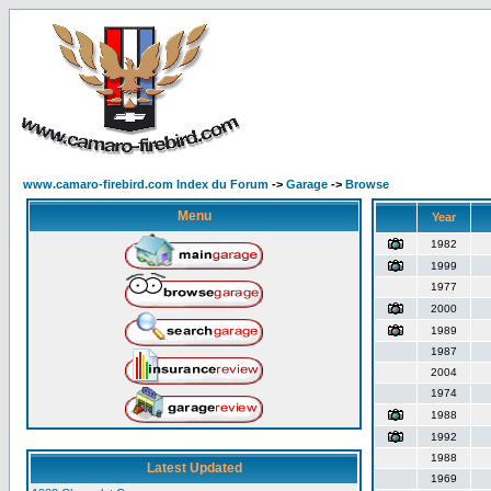
www.camaro-firebird.com Index du Forum
->
Garage
->
Browse
Menu
Year
1982
1999
1977
2000
1989
1987
2004
1974
1988
1992
1988
Latest Updated
1969