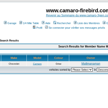
www.camaro-firebird.co
Revenir au Sommaire du www.camaro-3gen.c
Garage
1/4 Mile Table
Aide
Rechercher
Liste des Membres
G
Profil
Se connecter pour vérifier ses messages privés
Search Results
Search Results for Member Name 
Make
Model
Colour
Owner
Mattmanaman
Chevrolet
Camaro
Grise
vehicles sorted by
In