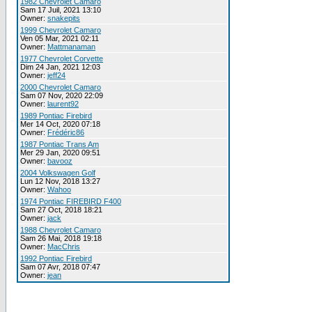
1982 Chevrolet Camaro
Sam 17 Juil, 2021 13:10
Owner:
snakepits
1999 Chevrolet Camaro
Ven 05 Mar, 2021 02:11
Owner:
Mattmanaman
1977 Chevrolet Corvette
Dim 24 Jan, 2021 12:03
Owner:
jeff24
2000 Chevrolet Camaro
Sam 07 Nov, 2020 22:09
Owner:
laurent92
1989 Pontiac Firebird
Mer 14 Oct, 2020 07:18
Owner:
Frédéric86
1987 Pontiac Trans Am
Mer 29 Jan, 2020 09:51
Owner:
bavooz
2004 Volkswagen Golf
Lun 12 Nov, 2018 13:27
Owner:
Wahoo
1974 Pontiac FIREBIRD F400
Sam 27 Oct, 2018 18:21
Owner:
jack
1988 Chevrolet Camaro
Sam 26 Mai, 2018 19:18
Owner:
MacChris
1992 Pontiac Firebird
Sam 07 Avr, 2018 07:47
Owner:
jean