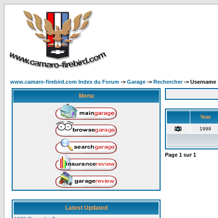
www.camaro-firebird.com Index du Forum
->
Garage
->
Rechercher
-> Username 
Menu
Year
1999
Page
1
sur
1
Latest Updated