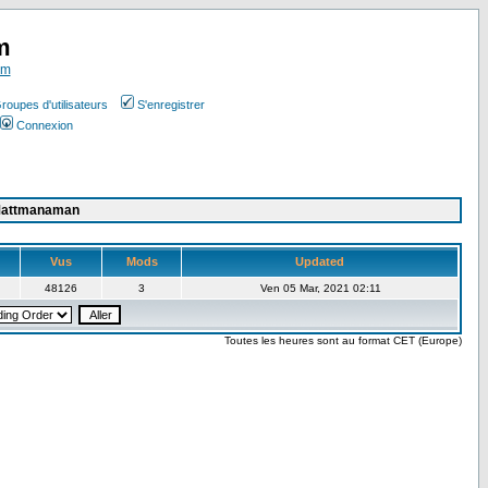
m
om
roupes d'utilisateurs
S'enregistrer
Connexion
Mattmanaman
Vus
Mods
Updated
48126
3
Ven 05 Mar, 2021 02:11
Toutes les heures sont au format CET (Europe)