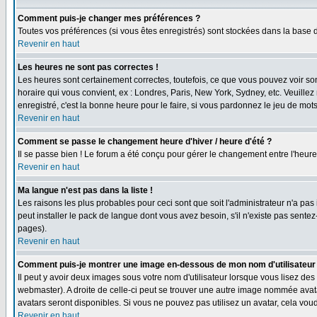
Comment puis-je changer mes préférences ?
Toutes vos préférences (si vous êtes enregistrés) sont stockées dans la base d
Revenir en haut
Les heures ne sont pas correctes !
Les heures sont certainement correctes, toutefois, ce que vous pouvez voir sont
horaire qui vous convient, ex : Londres, Paris, New York, Sydney, etc. Veuillez
enregistré, c'est la bonne heure pour le faire, si vous pardonnez le jeu de mots
Revenir en haut
Comment se passe le changement heure d'hiver / heure d'été ?
Il se passe bien ! Le forum a été conçu pour gérer le changement entre l'heure d
Revenir en haut
Ma langue n'est pas dans la liste !
Les raisons les plus probables pour ceci sont que soit l'administrateur n'a pas
peut installer le pack de langue dont vous avez besoin, s'il n'existe pas sente
pages).
Revenir en haut
Comment puis-je montrer une image en-dessous de mon nom d'utilisateur
Il peut y avoir deux images sous votre nom d'utilisateur lorsque vous lisez d
webmaster). A droite de celle-ci peut se trouver une autre image nommée avatar
avatars seront disponibles. Si vous ne pouvez pas utilisez un avatar, cela vou
Revenir en haut