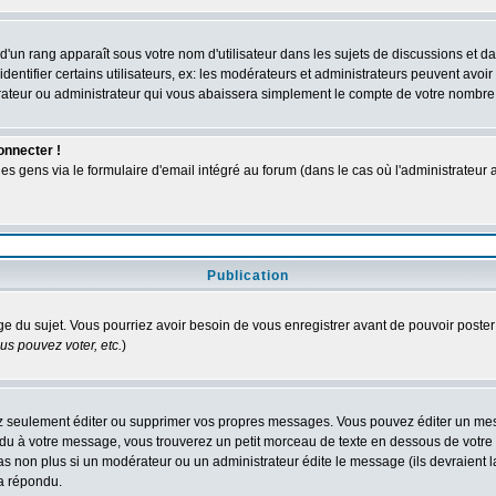
d'un rang apparaît sous votre nom d'utilisateur dans les sujets de discussions et dans
tifier certains utilisateurs, ex: les modérateurs et administrateurs peuvent avoir u
rateur ou administrateur qui vous abaissera simplement le compte de votre nombre
onnecter !
gens via le formulaire d'email intégré au forum (dans le cas où l'administrateur aurai
Publication
age du sujet. Vous pourriez avoir besoin de vous enregistrer avant de pouvoir poster
s pouvez voter, etc.
)
 seulement éditer ou supprimer vos propres messages. Vous pouvez éditer un messa
 à votre message, vous trouverez un petit morceau de texte en dessous de votre me
 pas non plus si un modérateur ou un administrateur édite le message (ils devraient l
 a répondu.