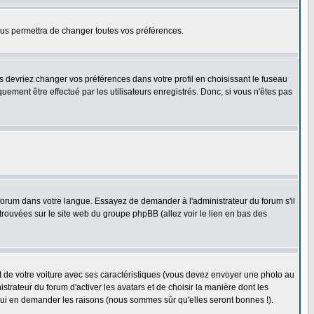
us permettra de changer toutes vos préférences.
us devriez changer vos préférences dans votre profil en choisissant le fuseau
uement être effectué par les utilisateurs enregistrés. Donc, si vous n'êtes pas
e forum dans votre langue. Essayez de demander à l'administrateur du forum s'il
 trouvées sur le site web du groupe phpBB (allez voir le lien en bas des
nt de votre voiture avec ses caractéristiques (vous devez envoyer une photo au
trateur du forum d'activer les avatars et de choisir la manière dont les
r lui en demander les raisons (nous sommes sûr qu'elles seront bonnes !).