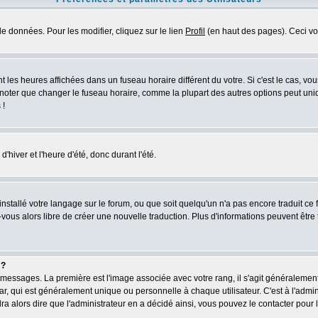
e données. Pour les modifier, cliquez sur le lien
Profil
(en haut des pages). Ceci vo
 les heures affichées dans un fuseau horaire différent du votre. Si c'est le cas, vo
 noter que changer le fuseau horaire, comme la plupart des autres options peut uniq
 !
'hiver et l'heure d'été, donc durant l'été.
 installé votre langage sur le forum, ou que soit quelqu'un n'a pas encore traduit c
z-vous alors libre de créer une nouvelle traduction. Plus d'informations peuvent être
 ?
es messages. La première est l'image associée avec votre rang, il s'agit généraleme
, qui est généralement unique ou personnelle à chaque utilisateur. C'est à l'adminis
dra alors dire que l'administrateur en a décidé ainsi, vous pouvez le contacter pou