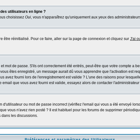
es utilisateurs en ligne ?
vous choisissez
Oui
, vous n'apparaîtrez qu'uniquement aux yeux des administrateur
 être réinitialisé. Pour ce faire, aller sur la page de connexion et cliquez sur
J'ai 
 et mot de passe. S'ils ont correctement été entrés, peut-être que votre compte a b
s êtes enregistré, un message aurait dû vous apprendre que l'activation est requis
 avez fourni lors de l'enregistrement est valide ? L'une des raisons pour lesquelles 
email que vous avez fourni est valide, essayez alors de contacter l'administrateur
d'utilisateur ou mot de passe incorrect (vérifiez l'email qui vous a été envoyé lor
que vous n'avez rien posté ? Il est habituel pour les forums de supprimer périodique
 dans les discussions.
Préférences et paramètres des Utilisateurs