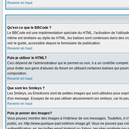
Revenir en haut
Qu'est-ce que le BBCode ?
Le BBCode est une implémentation spéciale du HTML, l'activation de l'utilisat
même est similaire au styile du HTML, les balises sont contenues dans des croch
voir le guide, accessible depuis le formulaire de publication.
Revenir en haut
Puis-je utiliser le HTML?
Ceci dépend de l'administrateur qui le permet ou non, il a un contrôle comple
pour éviter aux gens d'abuser du forum en utilisant certaines balises qui pour
composition.
Revenir en haut
Que sont les Smileys ?
Les Smileys, ou Emoticons sont de petites images qui sont utilisées pour exprimer
d'un message. Essayez de ne pas utiliser abusivement ces smileys, car ils peu
Revenir en haut
Puis-je poster des Images?
Vous pouvez montrer des images à l'intérieur de vos messages. Toutefois, il 
public, ex: http://www.quelque-part.net/mon-image.gif. Vous ne pouvez pas cré
authentification, ex: les boîtes email Hotmail ou Yahoo, les sites protégés par