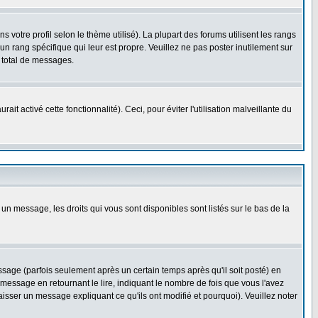
 votre profil selon le thème utilisé). La plupart des forums utilisent les rangs
n rang spécifique qui leur est propre. Veuillez ne pas poster inutilement sur
 total de messages.
t activé cette fonctionnalité). Ceci, pour éviter l'utilisation malveillante du
 un message, les droits qui vous sont disponibles sont listés sur le bas de la
ge (parfois seulement après un certain temps après qu'il soit posté) en
ssage en retournant le lire, indiquant le nombre de fois que vous l'avez
aisser un message expliquant ce qu'ils ont modifié et pourquoi). Veuillez noter