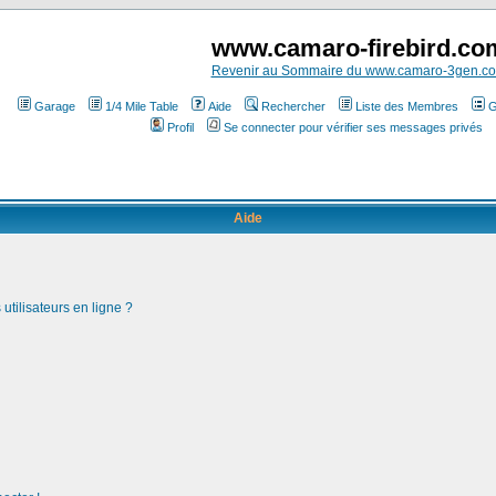
www.camaro-firebird.co
Revenir au Sommaire du www.camaro-3gen.c
Garage
1/4 Mile Table
Aide
Rechercher
Liste des Membres
G
Profil
Se connecter pour vérifier ses messages privés
Aide
utilisateurs en ligne ?