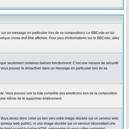
r sur un message en particulier lors de sa composition). Le BBCode en lui-
quelque chose doit être affichée. Pour plus d'informations sur le BBCode, allez
es que seulement certaines balises fonctionnent. C'est une mesure de
sécurité
, vous pouvez le désactiver dans un message en particulier lors de sa
triste. Vous pouvez voir la liste complète des emoticons lors de la composition
 voire même de le supprimer entièrement.
. Vous devez donc créer un lien vers votre image stockée sur un serveur web
n serveur web public), ni une image stockée sur un serveur nécessitant une
de [img] ou soit la balise HTML appropriée (si vous y êtes autorisés).