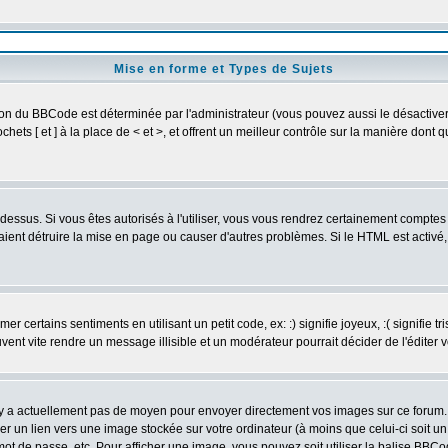
Mise en forme et Types de Sujets
ion du BBCode est déterminée par l'administrateur (vous pouvez aussi le désactive
ets [ et ] à la place de < et >, et offrent un meilleur contrôle sur la manière dont 
t dessus. Si vous êtes autorisés à l'utiliser, vous vous rendrez certainement compt
raient détruire la mise en page ou causer d'autres problèmes. Si le HTML est activé
 certains sentiments en utilisant un petit code, ex: :) signifie joyeux, :( signifie 
vent vite rendre un message illisible et un modérateur pourrait décider de l'éditer
n'y a actuellement pas de moyen pour envoyer directement vos images sur ce forum
er un lien vers une image stockée sur votre ordinateur (à moins que celui-ci soit u
 mot de passe, etc. Pour afficher une image, vous pouvez soit utiliser la balise BBCo