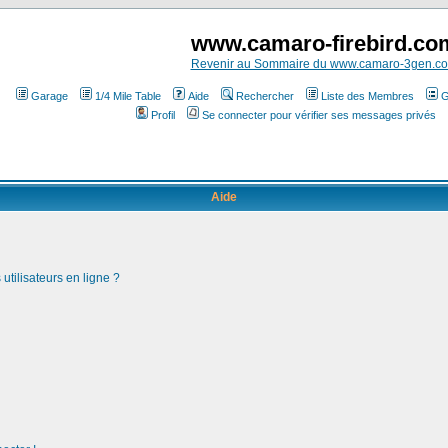
www.camaro-firebird.co
Revenir au Sommaire du www.camaro-3gen.c
Garage
1/4 Mile Table
Aide
Rechercher
Liste des Membres
G
Profil
Se connecter pour vérifier ses messages privés
Aide
utilisateurs en ligne ?