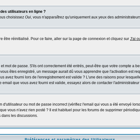
es utilisateurs en ligne ?
vous choisissez
Oui
, vous n'apparaîtrez qu'uniquement aux yeux des administrateur
 être réinitialisé. Pour ce faire, aller sur la page de connexion et cliquez sur
J'ai 
 et mot de passe. S'ils ont correctement été entrés, peut-être que votre compte a b
s êtes enregistré, un message aurait dû vous apprendre que l'activation est requis
 avez fourni lors de l'enregistrement est valide ? L'une des raisons pour lesquelles 
email que vous avez fourni est valide, essayez alors de contacter l'administrateur
d'utilisateur ou mot de passe incorrect (vérifiez l'email qui vous a été envoyé lor
que vous n'avez rien posté ? Il est habituel pour les forums de supprimer périodique
 dans les discussions.
Préférences et paramètres des Utilisateurs