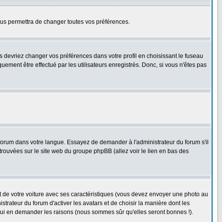
us permettra de changer toutes vos préférences.
us devriez changer vos préférences dans votre profil en choisissant le fuseau
uement être effectué par les utilisateurs enregistrés. Donc, si vous n'êtes pas
e forum dans votre langue. Essayez de demander à l'administrateur du forum s'il
 trouvées sur le site web du groupe phpBB (allez voir le lien en bas des
nt de votre voiture avec ses caractéristiques (vous devez envoyer une photo au
trateur du forum d'activer les avatars et de choisir la manière dont les
r lui en demander les raisons (nous sommes sûr qu'elles seront bonnes !).