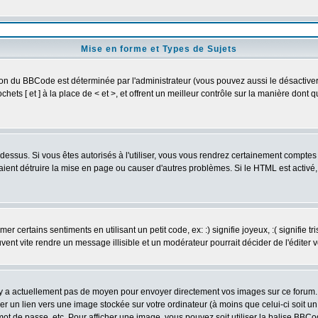
Mise en forme et Types de Sujets
ion du BBCode est déterminée par l'administrateur (vous pouvez aussi le désactive
ets [ et ] à la place de < et >, et offrent un meilleur contrôle sur la manière dont 
t dessus. Si vous êtes autorisés à l'utiliser, vous vous rendrez certainement compt
raient détruire la mise en page ou causer d'autres problèmes. Si le HTML est activé
 certains sentiments en utilisant un petit code, ex: :) signifie joyeux, :( signifie 
vent vite rendre un message illisible et un modérateur pourrait décider de l'éditer
n'y a actuellement pas de moyen pour envoyer directement vos images sur ce forum
er un lien vers une image stockée sur votre ordinateur (à moins que celui-ci soit u
 mot de passe, etc. Pour afficher une image, vous pouvez soit utiliser la balise BBCo