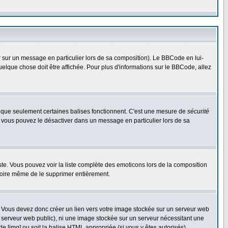
r sur un message en particulier lors de sa composition). Le BBCode en lui-
quelque chose doit être affichée. Pour plus d'informations sur le BBCode, allez
es que seulement certaines balises fonctionnent. C'est une mesure de
sécurité
, vous pouvez le désactiver dans un message en particulier lors de sa
triste. Vous pouvez voir la liste complète des emoticons lors de la composition
 voire même de le supprimer entièrement.
. Vous devez donc créer un lien vers votre image stockée sur un serveur web
n serveur web public), ni une image stockée sur un serveur nécessitant une
de [img] ou soit la balise HTML appropriée (si vous y êtes autorisés).