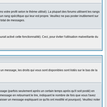
 votre profil selon le thème utilisé). La plupart des forums utilisent les rangs
n rang spécifique qui leur est propre. Veuillez ne pas poster inutilement sur
 total de messages.
t activé cette fonctionnalité). Ceci, pour éviter l'utilisation malveillante du
 un message, les droits qui vous sont disponibles sont listés sur le bas de la
ge (parfois seulement après un certain temps après qu'il soit posté) en
ssage en retournant le lire, indiquant le nombre de fois que vous l'avez
aisser un message expliquant ce qu'ils ont modifié et pourquoi). Veuillez noter