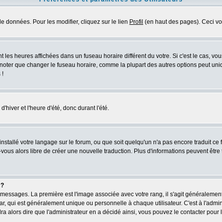
e données. Pour les modifier, cliquez sur le lien
Profil
(en haut des pages). Ceci vo
 les heures affichées dans un fuseau horaire différent du votre. Si c'est le cas, vo
 noter que changer le fuseau horaire, comme la plupart des autres options peut uniq
 !
'hiver et l'heure d'été, donc durant l'été.
 installé votre langage sur le forum, ou que soit quelqu'un n'a pas encore traduit c
z-vous alors libre de créer une nouvelle traduction. Plus d'informations peuvent être
 ?
es messages. La première est l'image associée avec votre rang, il s'agit généraleme
, qui est généralement unique ou personnelle à chaque utilisateur. C'est à l'adminis
dra alors dire que l'administrateur en a décidé ainsi, vous pouvez le contacter pou