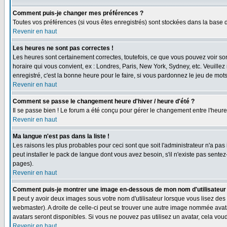
Comment puis-je changer mes préférences ?
Toutes vos préférences (si vous êtes enregistrés) sont stockées dans la base d
Revenir en haut
Les heures ne sont pas correctes !
Les heures sont certainement correctes, toutefois, ce que vous pouvez voir sont
horaire qui vous convient, ex : Londres, Paris, New York, Sydney, etc. Veuillez
enregistré, c'est la bonne heure pour le faire, si vous pardonnez le jeu de mots
Revenir en haut
Comment se passe le changement heure d'hiver / heure d'été ?
Il se passe bien ! Le forum a été conçu pour gérer le changement entre l'heure d
Revenir en haut
Ma langue n'est pas dans la liste !
Les raisons les plus probables pour ceci sont que soit l'administrateur n'a pas
peut installer le pack de langue dont vous avez besoin, s'il n'existe pas sente
pages).
Revenir en haut
Comment puis-je montrer une image en-dessous de mon nom d'utilisateur
Il peut y avoir deux images sous votre nom d'utilisateur lorsque vous lisez d
webmaster). A droite de celle-ci peut se trouver une autre image nommée avatar
avatars seront disponibles. Si vous ne pouvez pas utilisez un avatar, cela vou
Revenir en haut