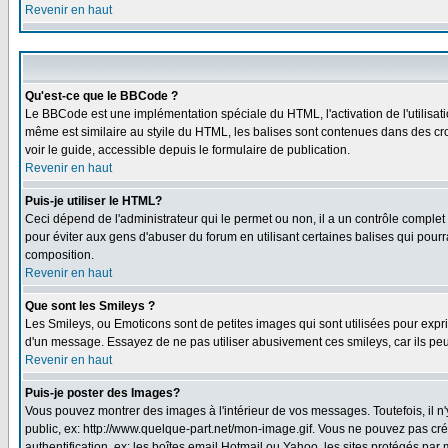
Revenir en haut
Qu'est-ce que le BBCode ?
Le BBCode est une implémentation spéciale du HTML, l'activation de l'utilisat
même est similaire au styile du HTML, les balises sont contenues dans des croch
voir le guide, accessible depuis le formulaire de publication.
Revenir en haut
Puis-je utiliser le HTML?
Ceci dépend de l'administrateur qui le permet ou non, il a un contrôle comple
pour éviter aux gens d'abuser du forum en utilisant certaines balises qui pour
composition.
Revenir en haut
Que sont les Smileys ?
Les Smileys, ou Emoticons sont de petites images qui sont utilisées pour exprimer
d'un message. Essayez de ne pas utiliser abusivement ces smileys, car ils peu
Revenir en haut
Puis-je poster des Images?
Vous pouvez montrer des images à l'intérieur de vos messages. Toutefois, il 
public, ex: http://www.quelque-part.net/mon-image.gif. Vous ne pouvez pas cré
authentification, ex: les boîtes email Hotmail ou Yahoo, les sites protégés par