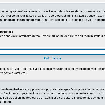
d'un rang apparaît sous votre nom d'utilisateur dans les sujets de discussions et dans
tifier certains utilisateurs, ex: les modérateurs et administrateurs peuvent avoir u
rateur ou administrateur qui vous abaissera simplement le compte de votre nombre
onnecter !
gens via le formulaire d'email intégré au forum (dans le cas où l'administrateur aurai
Publication
age du sujet. Vous pourriez avoir besoin de vous enregistrer avant de pouvoir poster
s pouvez voter, etc.
)
 seulement éditer ou supprimer vos propres messages. Vous pouvez éditer un messa
 à votre message, vous trouverez un petit morceau de texte en dessous de votre me
 pas non plus si un modérateur ou un administrateur édite le message (ils devraient l
 a répondu.